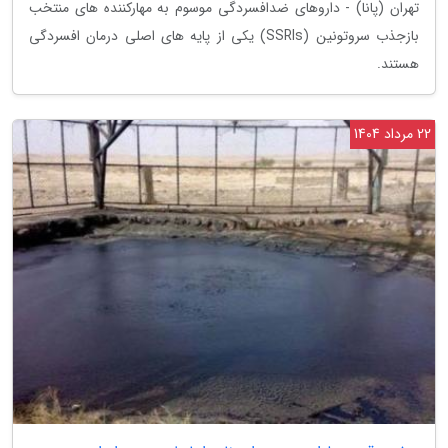
تهران (پانا) - داروهای ضدافسردگی موسوم به مهارکننده های منتخب
بازجذب سروتونین (SSRIs) یکی از پایه های اصلی درمان افسردگی
هستند.
22 مرداد 1404