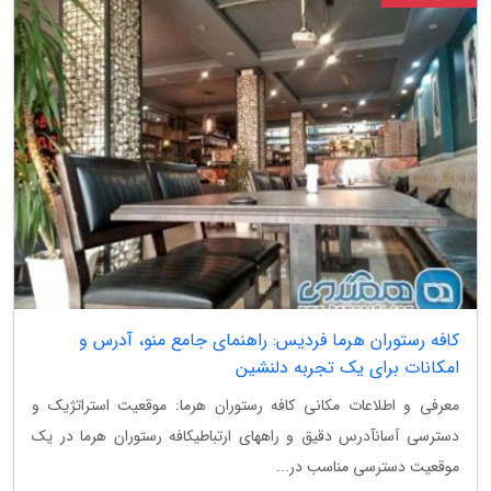
کافه رستوران هرما فردیس: راهنمای جامع منو، آدرس و
امکانات برای یک تجربه دلنشین
معرفی و اطلاعات مکانی کافه رستوران هرما: موقعیت استراتژیک و
دسترسی آسانآدرس دقیق و راههای ارتباطیکافه رستوران هرما در یک
موقعیت دسترسی مناسب در...