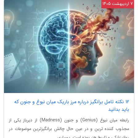
7 اردیبهشت 1405
12 نکته تامل برانگیز درباره مرز باریک میان نبوغ و جنون که
باید بدانید
رابطه میان نبوغ (Genius) و جنون (Madness) از دیرباز یکی از
مجذوب کننده ترین و در عین حال چالش برانگیزترین موضوعات در
روانپزشکی و تاریخ هنر بوده است. بسیاری...