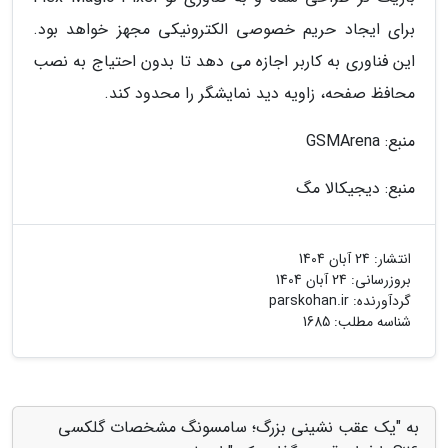
برای ایجاد حریم خصوصی الکترونیکی مجهز خواهد بود.
این فناوری به کاربر اجازه می دهد تا بدون احتیاج به نصب
محافظ صفحه، زاویه دید نمایشگر را محدود کند.
منبع: GSMArena
منبع: دیجیکالا مگ
انتشار:
24 آبان 1404
بروزرسانی:
24 آبان 1404
گردآورنده:
parskohan.ir
شناسه مطلب: 1685
به "یک عقب نشینی بزرگ؛ سامسونگ مشخصات گلکسی