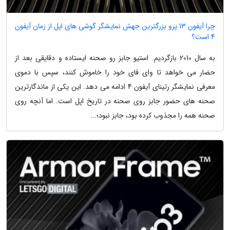
چرا آیفون 13 پرو بزرگترین جهش نمایشگر گوشی های اپل از زمان آیفون
4 است؟
به سال 2010 بازگردیم. استیو جابز رو صحنه ایستاده و دقایقی بعد از
حضار می خواهد تا وای فای خود را خاموش کنند، سپس با دموی
معرفی نمایشگر رتینای آیفون 4 ادامه می دهد. این یکی از ماندگارترین
صحنه های حضور جابز روی صحنه در تاریخ اپل است. اما آنچه روی
صحنه همه را مجذوب کرده بود، جابز نبود؛...