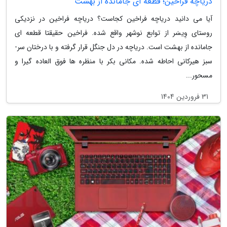
دریاچه فراخین؛ قطعه ای جامانده از بهشت
آیا می دانید دریاچه فراخین کجاست؟ دریاچه فراخین در نزدیکی
روستای وِیسَر از توابع نوشهر واقع شده. فراخین حقیقتا قطعه ای
جامانده از بهشت است. دریاچه در دل جنگل قرار گرفته و با درختان سر­
سبز هیرکانی احاطه شده. مکانی بکر با منظره ها فوق العاده گیرا و
مسحور...
31 فروردین 1404