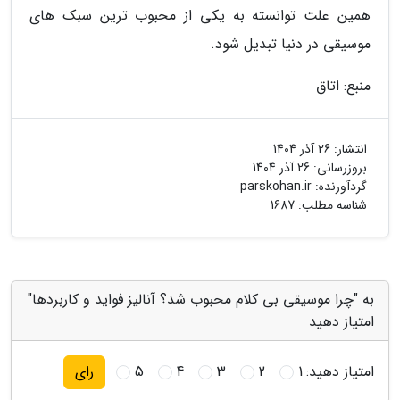
همین علت توانسته به یکی از محبوب ترین سبک های
موسیقی در دنیا تبدیل شود.
منبع: اتاق
انتشار:
26 آذر 1404
بروزرسانی:
26 آذر 1404
گردآورنده:
parskohan.ir
شناسه مطلب: 1687
به "چرا موسیقی بی کلام محبوب شد؟ آنالیز فواید و کاربردها"
امتیاز دهید
امتیاز دهید:
1
2
3
4
5
رای