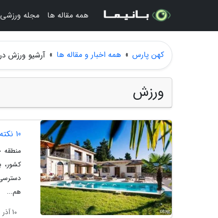
همه مقاله ها
مجله ورزشی
کهن پارس
»
همه اخبار و مقاله ها
»
آرشیو ورزش در
ورزش
10 نکته حیاتی که قبل از خرید ویلا در خانه دریا باید بدانید
منطقه خ
کشور، ب
دسترسی 
هم...
10 آذر 1404