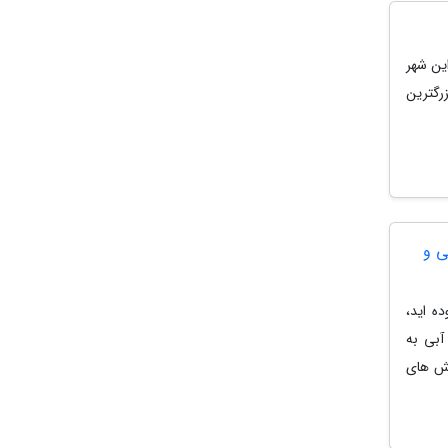
این شهر
رگترین
ی و
ه اید،
قه ها آبی به
هش های