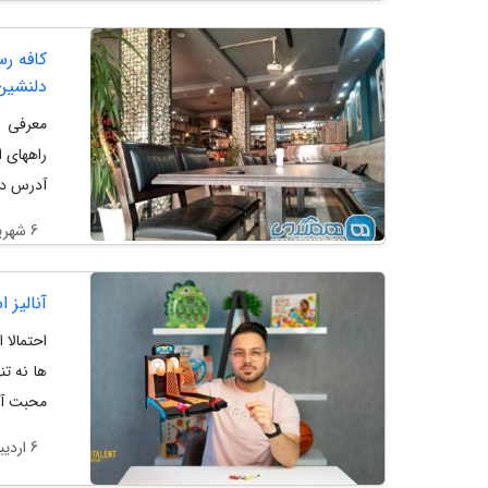
کافه رس
دلنشین
معرفی و
راههای 
آدرس دق
6 شهریور 1404
آنالیز 
احتمالا 
ها نه ت
محبت آمی
6 اردیبهشت 1404