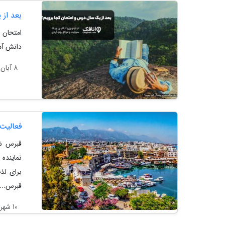
بعد از
امتحان م
دانش آم
8 آبان 1403
فعالیت
قبرس شم
نماینده
برای لذ
قبرس...
10 شهریور 1403