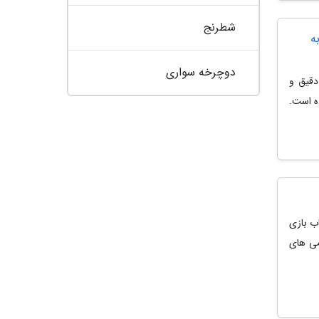
شطرنج
ه
دوچرخه سواری
دقیق و
ه است.
اب بازی
می های