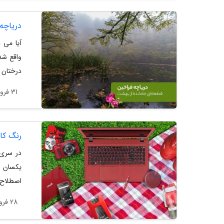
دریاچه
آیا می 
واقع شد
درختان س
31 فروردین 1404
رنگ کال
در سری 
یکسان م
اصطلاح 
28 فروردین 1404