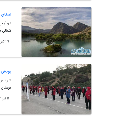
استان 
ایرنا/ 
شمالی ب
29 تیر 1402
پویش ی
بوستان های 29 محله منطقه یک پیشنهاد مجذوب کن
11 تیر 1402