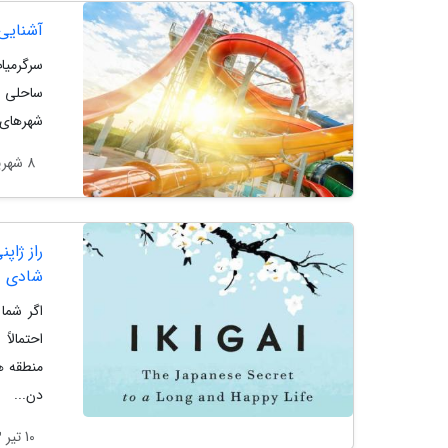
آشنایی 
سرگرمیات
ساحلی ش
شهرهای 
8 شهریور 1403
راز ژاپ
شادی در
اگر شما
منطقه ه
دن...
10 تیر 1403