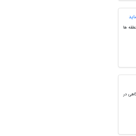
اید
طقه ها
بحگاهی در