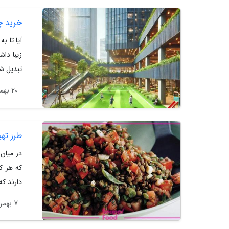
خرید چ
آیا تا ب
زیبا دا
تبدیل شد
20 بهمن 1403
طرز ته
در میان 
که هر ک
دارند که
7 بهمن 1403