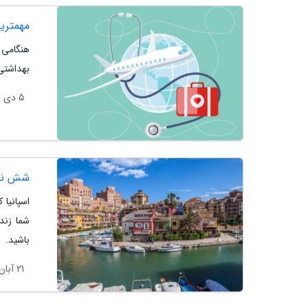
مهمتری
هنگامی 
بهداشتی 
5 دی 1403
شش نکت
اسپانیا
شما زند
باشید.
21 آبان 1403