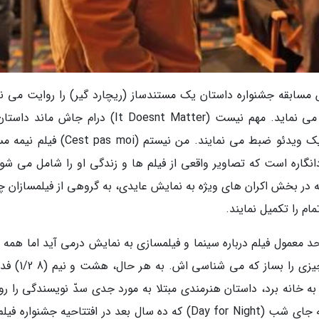
، درامی در بخش مسابقه جشنواره داستان یک مستندساز (ریچارد گیر) را روایت می ن
که دارد قصه زندگی اش را در یک مستند تعریف می نماید. مهم نیست (It Doesnt Matter) درام جاش
دوست را دنبال می نماید که زندگی شان را روی یک ویدئو ضبط می نمایند. من نیستم (s moi
گاره است که تصاویر واقعی از فیلم ها و زندگی او را شامل می شود
 ناتمام (An Unfinished Film) لو یه که در بخش اکران های ویژه به نمایش عایدی، به گروهی از فیلمسازا
ام را تکمیل نمایند.
ه در جشنواره کن 2024 بیشتر از حد معمول فیلم درباره سینما و فیلمسازی به نمایش درمی آید اما هم
از یک قرار معین این جشنواره تبعیت می نمایند؛ چیزی را ب
ی کن را با خود به خانه برد، داستان هنرمندی مبتلا به مورد جدی سدّ نویسندگی را ر
می کرد. یا کمدی درام عاشقانه فرانسوا تروفو روز به جای شب (Day for Night) که ده سال بعد در افتتاحیه جشنوا