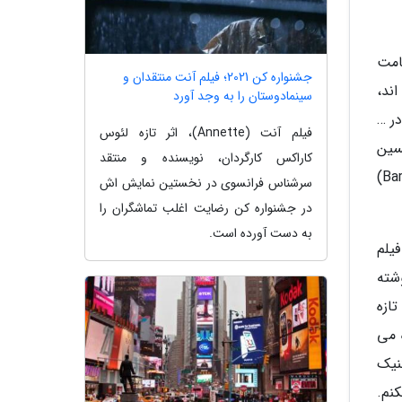
صامت
جشنواره کن 2021؛ فیلم آنت منتقدان و
اند،
سینمادوستان را به وجد آورد
زگاری در …
فیلم آنت (Annette)، اثر تازه لئوس
 تحسین
کاراکس کارگردان، نویسنده و منتقد
شد و بعد در گیشه هم به پیروزیت دست یافت، یک اد وود (Ed Wood) ساخته تیم برتون یا بارتون فینک (Barton Fink)
سرشناس فرانسوی در نخستین نمایش اش
در جشنواره کن رضایت اغلب تماشگران را
به دست آورده است.
فیلم
شته
م رنج (Affliction). او درباره تازه
 می
نیک
نم.