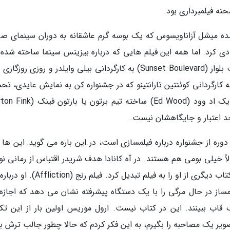
ه فیلمبرداری بود.
The Ar)، فیلم تحسین شده میشل آزاناویسوس که یک بوسه گرم عاشقانه به دوران سینمای 
صدای زیادی کرد. اما همه این فیلم هایی که درباره بیزینس سینما ساخته شده 
همواره در گیشه پیروز نبوده اند. در ازای هر سانست بلوار (Sunset Boulevard) به کارگردانی بیلی وایلدر و روزی رو
وود (Once Upon a Time … in Hollywood) به کارگردانی کوئنتین تارانتینو که در جشنواره کن به نمایش عایدی،
 اعتبار و جایگاهشان نیست.
وره از جشنواره درباره فیلمسازی است، در این باره می گوید: این ها 
اً خیلی بومی هم هستند. در آه کانادا هدف شریدر اقتباس از رمانی نو
راسل بنکس بود؛ نویسنده ای که سال 1998 شریدر کتاب دیگری از او را به فیلم تبدیل کرد. فیل
ساز در حال مرگی را با یک دستگاه پیشرفته نشان می دهد که اجازه
قاب ببینند. این در کتاب نیست. ارول موریس اولین بار از این تک
ویر یک مصاحبه را بگیرم، به این فکر کردم که حالا چطور جالب ترش بک