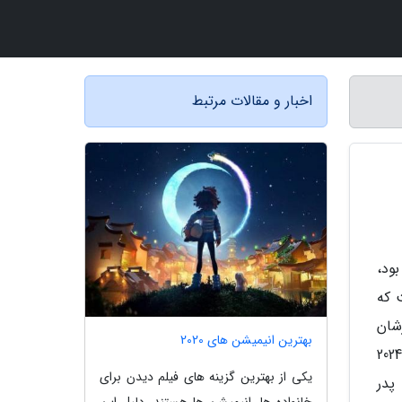
اخبار و مقالات مرتبط
کهن پارس، پرده دوم (The Second Act) فیلم کمدی کانتن دوپیو که چهاردهم مه آغازگر جشنواره فیلم کن 2024 بود،
 که
کن 2024 هستند که آثارشان
بهترین انیمیشن های 2020
نیمه خودزندگینامه ای است. کمدی کریستوف انوره مارچلوی من (Marcello Mio) که در بخش مسابقه جشنواره فیلم کن 2024
یکی از بهترین گزینه های فیلم دیدن برای
پدر
خانواده ها، انیمیشن ها هستند. دلیل این