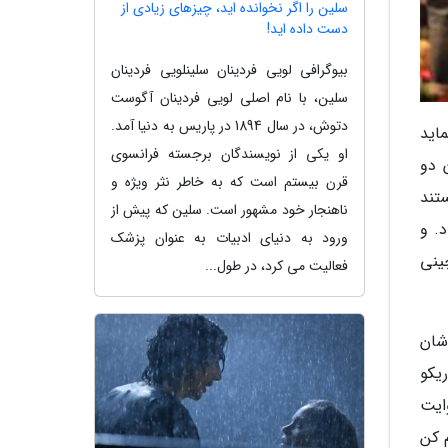
سلین را اگر نخوانده اید، چیزهای زیادی از
دست داده اید!
بیوگرافی لویی فردینان سلینلویی فردینان
سلین، با نام اصلی لویی فردینان آگوست
دتوش، در سال 1894 در پاریس به دنیا آمد.
ماید
او یکی از نویسندگان برجسته فرانسوی
 ماند داستان دو
قرن بیستم است که به خاطر نثر ویژه و
Cest pa) فیلم نیمه مستند
ناهنجار خود مشهور است. سلین که پیش از
. و
ورود به دنیای ادبیات به عنوان پزشک
ن چینی
فعالیت می کرد، در طول...
ه شان
ساز که می شناسی اش. به هر حال، هشت و نیم (8 1/2) فدریکو
وایت
ره فیلم کن