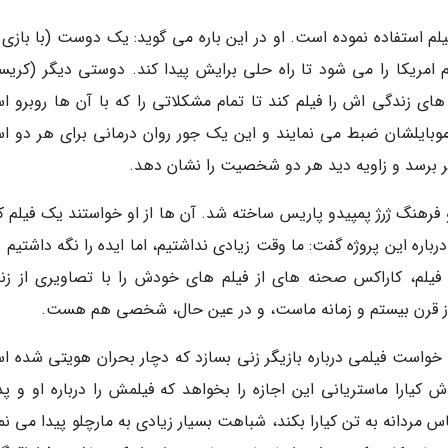
م استفاده نموده است. او در این باره می گوید: یک دوست (با بازی
م امریکا را می شود تا راه حلی برایش پیدا کند. دوستی دیگر (کریست
 زندگی اش را فیلم کند تا تمام مشکلاتی را که با آن ها روبرو ا
بایلشان ضبط می نمایند و این یک جور روان درمانی برای هر دو ا
ظر برسد و زاویه دید هر دو شخصیت را نشان دهد.
 فرهنگ ژرژ پمپیدو پاریس ساخته شد. آن ها از او خواستند یک فیلم کو
رباره این پروژه گفت: ما وقت زیادی نداشتیم، اما ایده را نگه داشتیم 
این فیلم، کاراکس صحنه های از فیلم های خودش را با تصاویری از زن
ز قرن بیستم و زمانه ماست، و در عین حال، شخصی هم هست.
می خواست فیلمی درباره بازیگر زنی بسازد که دچار بحران هویتی شده ا
اش کیارا ماستریانی این اجازه را بخواهد که فیلمش را درباره او و پ
اس مردانه به تن کیارا بکند، شباهت بسیار زیادی به مارچلو پیدا می نم