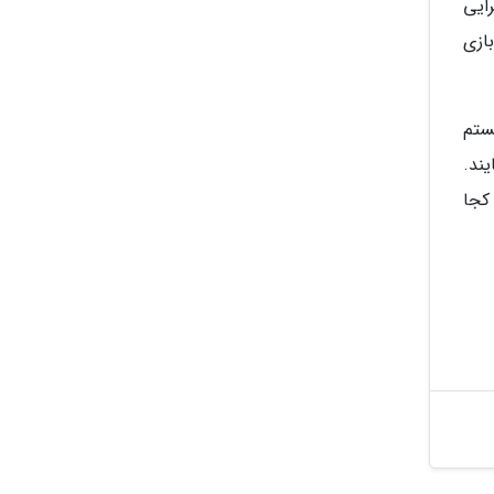
ایی
ازی
نستم
ند.
کجا