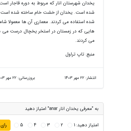
شده است. یخدان از خشت خام ساخته شده است و س
شده استفاده می کردند. معماری آن ها معمولا شام
هایی که در زمستان در استخر یخچال درست می شد ر
می کردند.
منبع: تاپ تراول
انتشار:
22 مهر 1403
بروزرسانی:
22 مهر 1403
به "معرفی یخدان انار anar" امتیاز دهید
امتیاز دهید:
1
2
3
4
5
رای