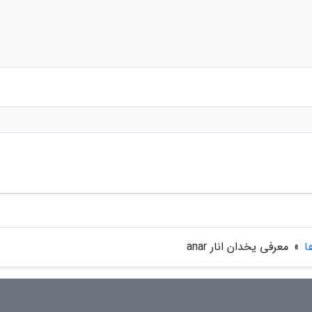
ا
»
معرفی یخدان انار anar