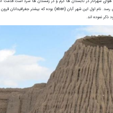
هوای شهرانار در تابستان ها گرم و در زمستان ها سرد است.قدمت انار
اساس آثار باستانی موجود به قبل از دوره اسلام می رسد. نام اول این شهر آبان (aban) بوده که بیشتر جغرافیدا
 ذکر نموده اند.