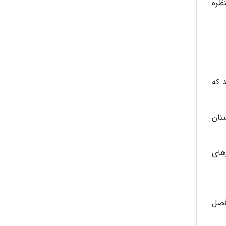
نظره
 که
تان
های
فصل