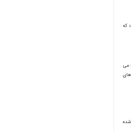
 که
 می
های
شده