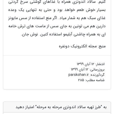
کنیم. سالاد اندونزی همراه با غذاهای گوشتی سرخ کردنی
بسیار خوش طعم خواهد بود و حتی به تنهایی یک وعده
غذای سبک هم به شمار میاد. اگر منع استفاده از سس مایونز
دارین هم می تونین به جای سس از ماست های ترش خامه
ای به همراه چاشنی آبلیمو استفاده کنین. نوش جان.
منبع: مجله الکترونیک دونفره
انتشار:
12 آبان 1399
بروزرسانی:
12 آبان 1399
گردآورنده:
parskohan.ir
شناسه مطلب: 285
به "طرز تهیه سالاد اندونزی مرحله به مرحله" امتیاز دهید