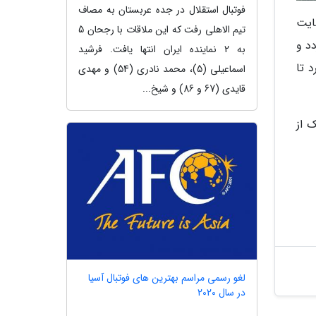
فوتبال استقلال در جده عربستان به مصاف
ایت
تیم الاهلی رفت که این ملاقات با رجحان 5
 2021 نام برده می گردد و
به 2 نماینده ایران انتها یافت. فرشید
ه شلیک کرد تا
اسماعیلی (5)، محمد نادری (54) و مهدی
قایدی (67 و 86) و شیخ...
ک از
لغو رسمی مراسم بهترین های فوتبال آسیا
در سال 2020