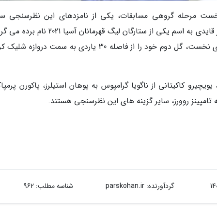
نخست مرحله گروهی مسابقات، یکی از نامزدهای این نظرسنجی س
کنفدراسیون فوتبال آسیاست. سایت AFC نوشت: از قایدی به اسم یکی از ستارگان لیگ قهرمانان آسیا
این بازیکن با نمایش استعداد شگرف در همان بازی نخست، گل دوم خود را از فاصله 30 یاردی به سمت درواز
یویچیرو کاکیتانی از ناگویا گرامپوس به پوهان استیلرز، پاکورن پرمپا
گردآورنده:
parskohan.ir
شناسه مطلب: 962