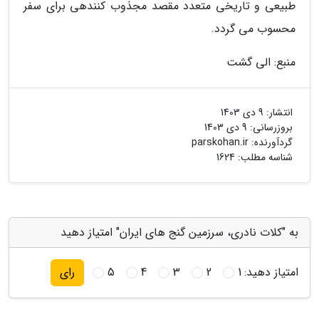
طبیعی و تاریخی متعدد مقصد مجذوب کنندهی برای سفر
محسوب می گردد.
منبع: الی گشت
انتشار:
9 دی 1403
بروزرسانی:
9 دی 1403
گردآورنده:
parskohan.ir
شناسه مطلب: 1624
به "کلات نادری، سرزمین گنج های ایران" امتیاز دهید
امتیاز دهید:
1
2
3
4
5
رای