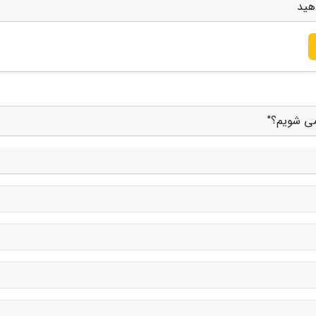
هید
می شویم؟"