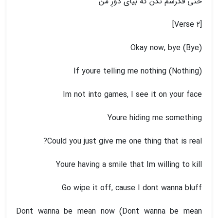
حتی فکرشم نکن که بیای دورِ من
[Verse 2]
Okay now, bye (Bye)
If youre telling me nothing (Nothing)
Im not into games, I see it on your face
Youre hiding me something
Could you just give me one thing that is real?
Youre having a smile that Im willing to kill
Go wipe it off, cause I dont wanna bluff
Dont wanna be mean now (Dont wanna be mean