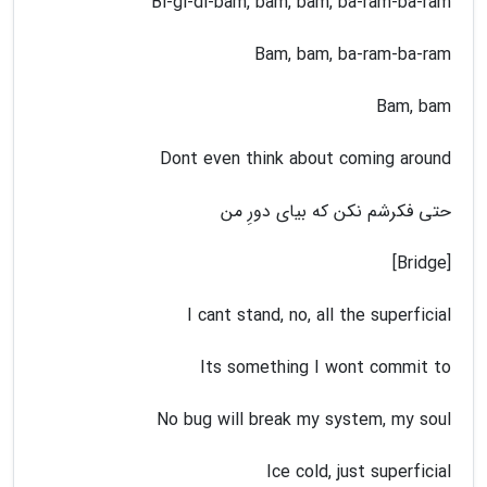
Bi-gi-di-bam, bam, bam, ba-ram-ba-ram
Bam, bam, ba-ram-ba-ram
Bam, bam
Dont even think about coming around
حتی فکرشم نکن که بیای دورِ من
[Bridge]
I cant stand, no, all the superficial
Its something I wont commit to
No bug will break my system, my soul
Ice cold, just superficial