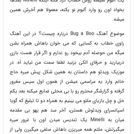
یک آلبوم نمیشه روش حساب کرد مگه اینکه Minelli بعدها
بخواد اون رو وارد آلبوم نو بکنه، معمولا هم آخرش همین
میشه.
موضوع آهنگ Bug a Boo درباره چیست؟ در این آهنگ
راوی خطاب به کسایی که می خوان باهاش همراه بشن
میگه من حوصله آدم بیخود رو ندارم و اگر قرار هست بازی
دربیارید و حرفای الکی بزنید لطفا سمت من نیاید اَه. در
موزیک ویدئو هم داستان به همین شکل پیش میره حاج
خانم وارد یه مراسمی میشن از همون اول سیس مغرور
گرفته و گزارشگر محترم رو با بی محلی ضایع میکنه بعد یکم
خل و چل بازیای ملتو می بینیم به همراه دو تا تبلیغ که گویا
اسپانسرای ویدئوش هستن، آخر سد هم یهو بی مقدمه
میان به Minelli یک تندیس میدن اون با غرور میره
میگیرتش، ملتم همه میریزن باهاش سلفی میگیرن ولی از