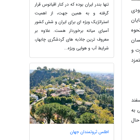
تنها بندر ایران بوده که در کنار اقیانوس قرار
ودی
گرفته و به همین جهت، از اهمیت
یان
استراتژیک ویژه ای برای ایران و شش کشور
حوه
آسیای میانه برخوردار هست. علاوه بر
معروف ترین جاذبه های گردشگری چابهار،
 ها در سال 95 با هدف یکسان
شرایط آب و هوایی ویژه...
ت و
مزد
ام نموده ایم که حداقل دستمزد 192 هزار و 800 تومان است. این رقم روز 20 اسفند
ی به
 حال
اطلس ثروتمندان جهان